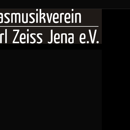
ANG des Blasmusikvereins Carl Zeiss Jena
t eine Formation von Blechbläser*innen und
euger*innen, die mit ihrem umfangreichen
 ein Feuerwerk der guten Laune auf jede
Bühne zaubert.