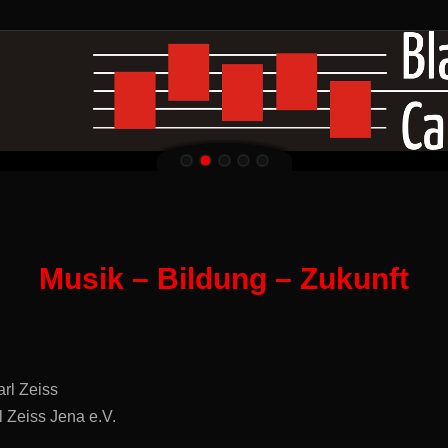
Die Brass Band VielKL
e.V. is
Schlagz
Unterhaltungsprogramm
Musik – Bildung – Zukunft
rl Zeiss
 Zeiss Jena e.V.